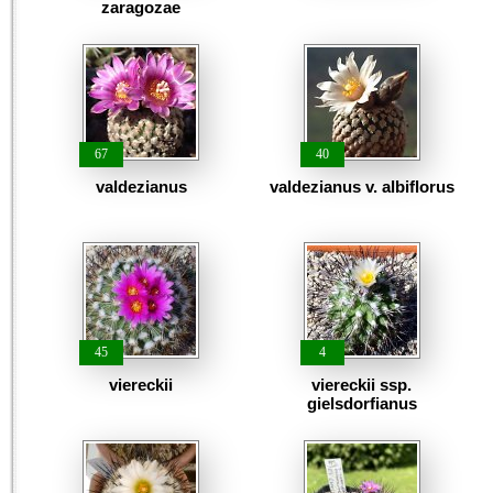
zaragozae
67
40
valdezianus
valdezianus v. albiflorus
45
4
viereckii
viereckii ssp.
gielsdorfianus