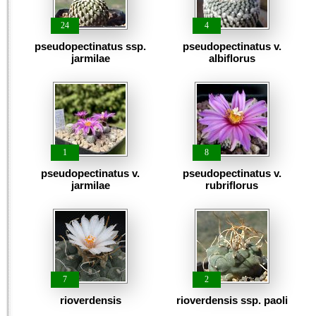
24
4
pseudopectinatus ssp.
pseudopectinatus v.
jarmilae
albiflorus
1
8
pseudopectinatus v.
pseudopectinatus v.
jarmilae
rubriflorus
7
2
rioverdensis
rioverdensis ssp. paoli