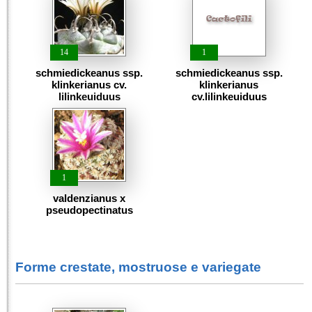
14
1
schmiedickeanus ssp.
schmiedickeanus ssp.
klinkerianus cv.
klinkerianus
lilinkeuiduus
cv.lilinkeuiduus
1
valdenzianus x
pseudopectinatus
Forme crestate, mostruose e variegate