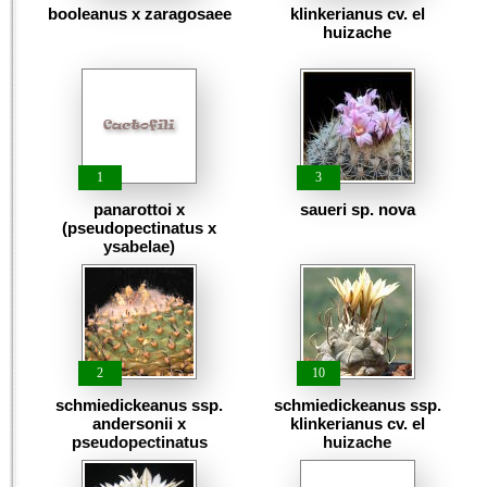
booleanus x zaragosaee
klinkerianus cv. el
huizache
1
3
panarottoi x
saueri sp. nova
(pseudopectinatus x
ysabelae)
2
10
schmiedickeanus ssp.
schmiedickeanus ssp.
andersonii x
klinkerianus cv. el
pseudopectinatus
huizache