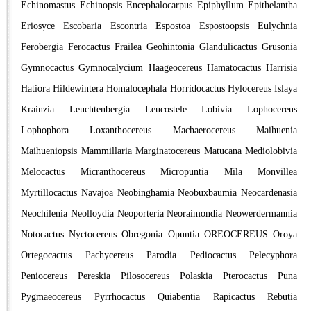
Echinomastus
Echinopsis
Encephalocarpus
Epiphyllum
Epithelantha
Eriosyce
Escobaria
Escontria
Espostoa
Espostoopsis
Eulychnia
Ferobergia
Ferocactus
Frailea
Geohintonia
Glandulicactus
Grusonia
Gymnocactus
Gymnocalycium
Haageocereus
Hamatocactus
Harrisia
Hatiora
Hildewintera
Homalocephala
Horridocactus
Hylocereus
Islaya
Krainzia
Leuchtenbergia
Leucostele
Lobivia
Lophocereus
Lophophora
Loxanthocereus
Machaerocereus
Maihuenia
Maihueniopsis
Mammillaria
Marginatocereus
Matucana
Mediolobivia
Melocactus
Micranthocereus
Micropuntia
Mila
Monvillea
Myrtillocactus
Navajoa
Neobinghamia
Neobuxbaumia
Neocardenasia
Neochilenia
Neolloydia
Neoporteria
Neoraimondia
Neowerdermannia
Notocactus
Nyctocereus
Obregonia
Opuntia
OREOCEREUS
Oroya
Ortegocactus
Pachycereus
Parodia
Pediocactus
Pelecyphora
Peniocereus
Pereskia
Pilosocereus
Polaskia
Pterocactus
Puna
Pygmaeocereus
Pyrrhocactus
Quiabentia
Rapicactus
Rebutia