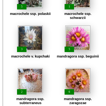
5
1
macrochele ssp. polaskii
macrochele ssp.
schwarzii
3
5
macrochele v. kupchaki
mandragora ssp. beguinii
2
6
mandragora ssp.
mandragora ssp.
subterraneus
zaragozae