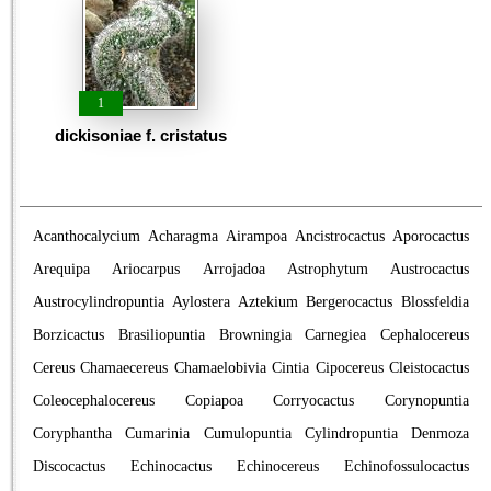
1
dickisoniae f. cristatus
Acanthocalycium
Acharagma
Airampoa
Ancistrocactus
Aporocactus
Arequipa
Ariocarpus
Arrojadoa
Astrophytum
Austrocactus
Austrocylindropuntia
Aylostera
Aztekium
Bergerocactus
Blossfeldia
Borzicactus
Brasiliopuntia
Browningia
Carnegiea
Cephalocereus
Cereus
Chamaecereus
Chamaelobivia
Cintia
Cipocereus
Cleistocactus
Coleocephalocereus
Copiapoa
Corryocactus
Corynopuntia
Coryphantha
Cumarinia
Cumulopuntia
Cylindropuntia
Denmoza
Discocactus
Echinocactus
Echinocereus
Echinofossulocactus