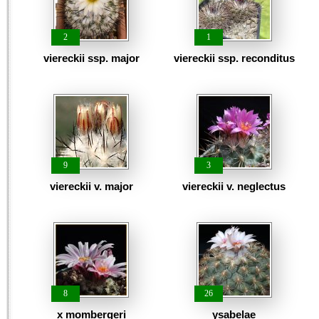
2
1
viereckii ssp. major
viereckii ssp. reconditus
9
3
viereckii v. major
viereckii v. neglectus
8
26
x mombergeri
ysabelae