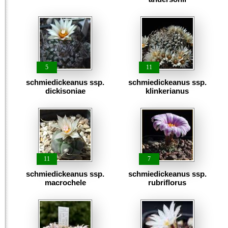
5
11
schmiedickeanus ssp.
schmiedickeanus ssp.
dickisoniae
klinkerianus
11
7
schmiedickeanus ssp.
schmiedickeanus ssp.
macrochele
rubriflorus