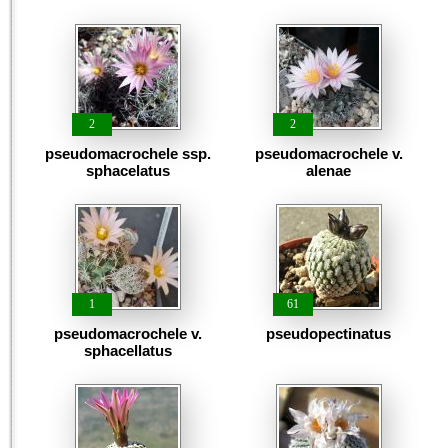
2
2
pseudomacrochele ssp.
pseudomacrochele v.
sphacelatus
alenae
1
61
pseudomacrochele v.
pseudopectinatus
sphacellatus