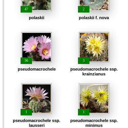
47
2
polaskii
polaskii f. nova
56
3
pseudomacrochele
pseudomacrochele ssp.
krainzianus
1
1
pseudomacrochele ssp.
pseudomacrochele ssp.
lausseri
minimus