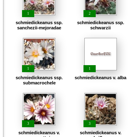
1
2
schmiedickeanus ssp.
schmiedickeanus ssp.
sanchezii-mejoradae
schwarzii
1
1
schmiedickeanus ssp.
schmiedickeanus v. alba
submacrochele
3
3
schmiedickeanus v.
schmiedickeanus v.