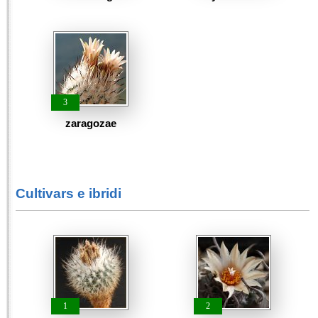
3
zaragozae
Cultivars e ibridi
1
2