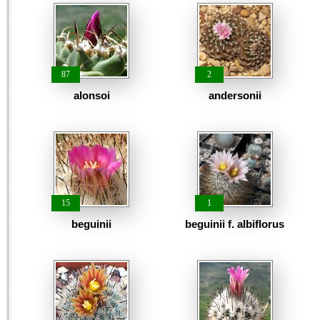
87
2
alonsoi
andersonii
15
1
beguinii
beguinii f. albiflorus