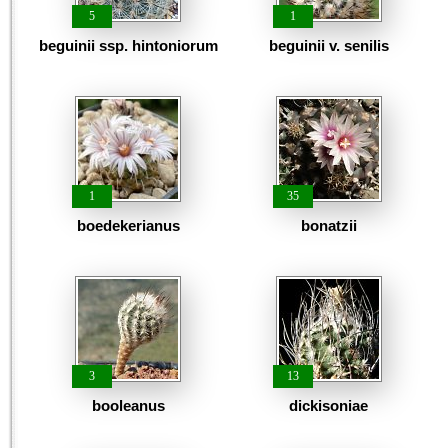
5
1
beguinii ssp. hintoniorum
beguinii v. senilis
1
35
boedekerianus
bonatzii
3
13
booleanus
dickisoniae