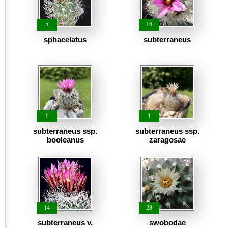
5
16
sphacelatus
subterraneus
1
1
subterraneus ssp.
subterraneus ssp.
booleanus
zaragosae
14
28
subterraneus v.
swobodae