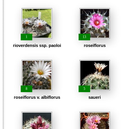
1
13
rioverdensis ssp. paoloi
roseiflorus
8
5
roseiflorus v. albiflorus
saueri