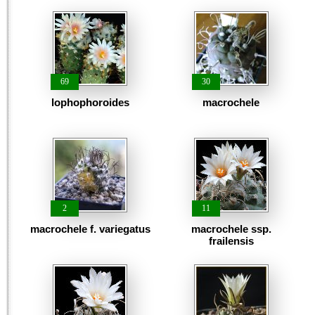
69
30
lophophoroides
macrochele
2
11
macrochele f. variegatus
macrochele ssp.
frailensis