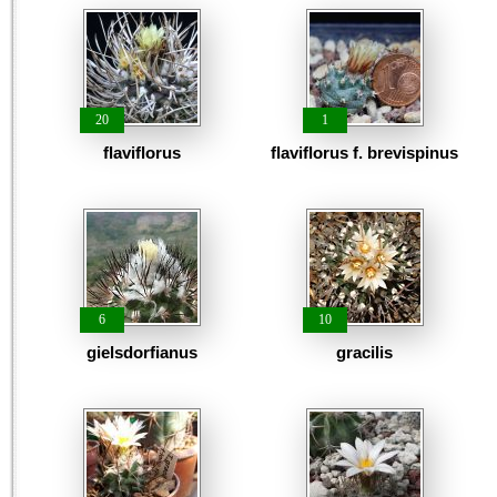
20
1
flaviflorus
flaviflorus f. brevispinus
6
10
gielsdorfianus
gracilis