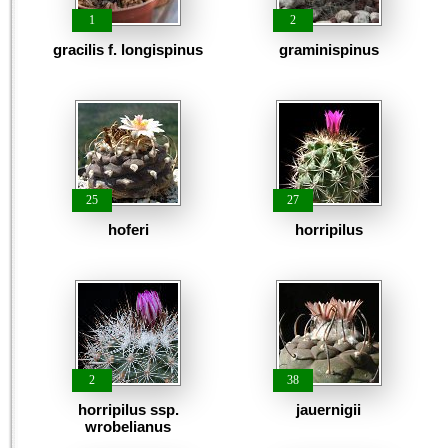
1
2
gracilis f. longispinus
graminispinus
25
27
hoferi
horripilus
2
38
horripilus ssp.
jauernigii
wrobelianus