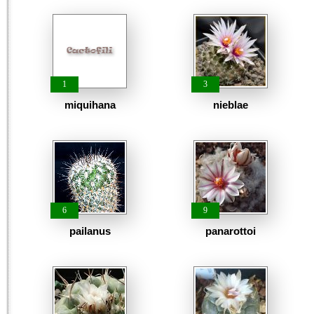
1
3
miquihana
nieblae
6
9
pailanus
panarottoi