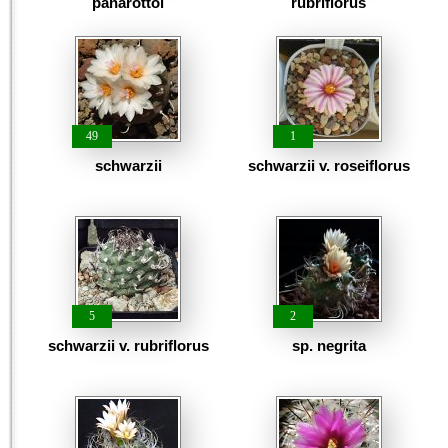
panarottoi
rubriflorus
49
1
schwarzii
schwarzii v. roseiflorus
5
2
schwarzii v. rubriflorus
sp. negrita