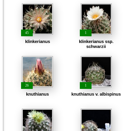
45
1
klinkerianus
klinkerianus ssp.
schwarzii
26
1
knuthianus
knuthianus v. albispinus