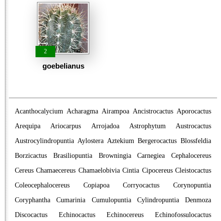
2
goebelianus
Acanthocalycium
Acharagma
Airampoa
Ancistrocactus
Aporocactus
Arequipa
Ariocarpus
Arrojadoa
Astrophytum
Austrocactus
Austrocylindropuntia
Aylostera
Aztekium
Bergerocactus
Blossfeldia
Borzicactus
Brasiliopuntia
Browningia
Carnegiea
Cephalocereus
Cereus
Chamaecereus
Chamaelobivia
Cintia
Cipocereus
Cleistocactus
Coleocephalocereus
Copiapoa
Corryocactus
Corynopuntia
Coryphantha
Cumarinia
Cumulopuntia
Cylindropuntia
Denmoza
Discocactus
Echinocactus
Echinocereus
Echinofossulocactus