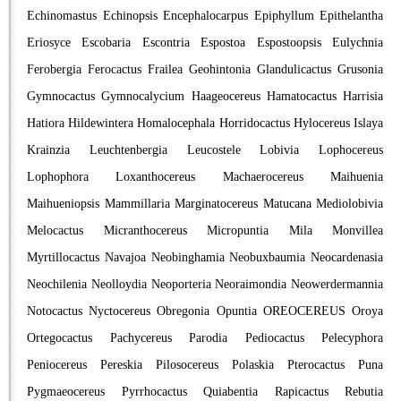
Echinomastus
Echinopsis
Encephalocarpus
Epiphyllum
Epithelantha
Eriosyce
Escobaria
Escontria
Espostoa
Espostoopsis
Eulychnia
Ferobergia
Ferocactus
Frailea
Geohintonia
Glandulicactus
Grusonia
Gymnocactus
Gymnocalycium
Haageocereus
Hamatocactus
Harrisia
Hatiora
Hildewintera
Homalocephala
Horridocactus
Hylocereus
Islaya
Krainzia
Leuchtenbergia
Leucostele
Lobivia
Lophocereus
Lophophora
Loxanthocereus
Machaerocereus
Maihuenia
Maihueniopsis
Mammillaria
Marginatocereus
Matucana
Mediolobivia
Melocactus
Micranthocereus
Micropuntia
Mila
Monvillea
Myrtillocactus
Navajoa
Neobinghamia
Neobuxbaumia
Neocardenasia
Neochilenia
Neolloydia
Neoporteria
Neoraimondia
Neowerdermannia
Notocactus
Nyctocereus
Obregonia
Opuntia
OREOCEREUS
Oroya
Ortegocactus
Pachycereus
Parodia
Pediocactus
Pelecyphora
Peniocereus
Pereskia
Pilosocereus
Polaskia
Pterocactus
Puna
Pygmaeocereus
Pyrrhocactus
Quiabentia
Rapicactus
Rebutia