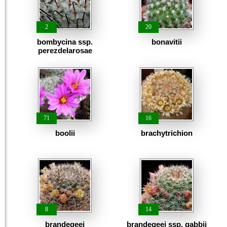
2
20
bombycina ssp.
bonavitii
perezdelarosae
71
16
boolii
brachytrichion
8
14
brandegeei
brandegeei ssp. gabbii