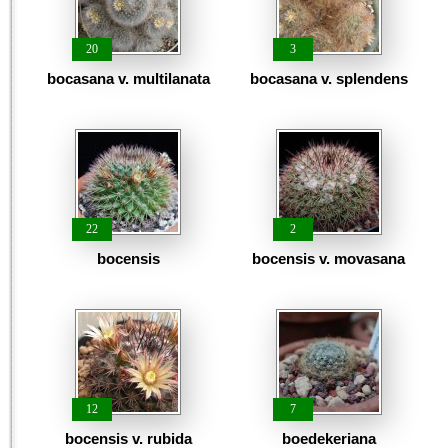
20
3
bocasana v. multilanata
bocasana v. splendens
22
2
bocensis
bocensis v. movasana
12
7
bocensis v. rubida
boedekeriana