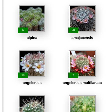
6
20
alpina
amajacensis
18
2
angelensis
angelensis multilanata