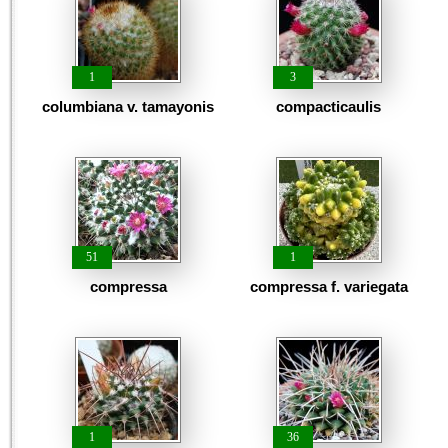
1
3
columbiana v. tamayonis
compacticaulis
51
1
compressa
compressa f. variegata
1
36