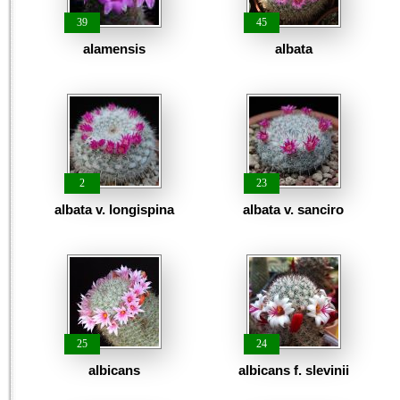
39
45
alamensis
albata
2
23
albata v. longispina
albata v. sanciro
25
24
albicans
albicans f. slevinii