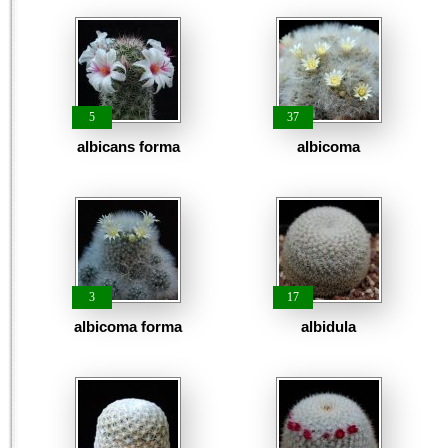
5
37
albicans forma
albicoma
3
17
albicoma forma
albidula