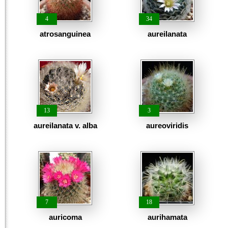
4
34
atrosanguinea
aureilanata
13
3
aureilanata v. alba
aureoviridis
7
18
auricoma
aurihamata