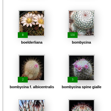
8
131
boelderliana
bombycina
2
3
bombycina f. albicentralis
bombycina spine gialle