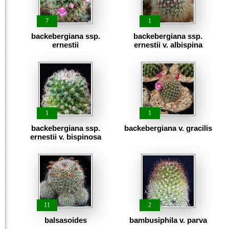
7
1
backebergiana ssp.
backebergiana ssp.
ernestii
ernestii v. albispina
1
1
backebergiana ssp.
backebergiana v. gracilis
ernestii v. bispinosa
11
2
balsasoides
bambusiphila v. parva