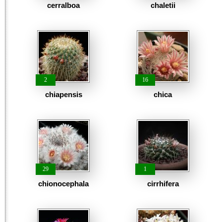
cerralboa
chaletii
2
16
chiapensis
chica
29
1
chionocephala
cirrhifera