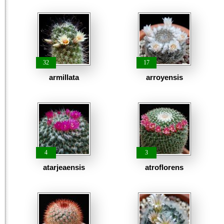
32
17
armillata
arroyensis
4
3
atarjeaensis
atroflorens