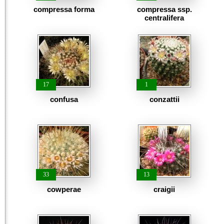
compressa forma
compressa ssp.
centralifera
17
1
confusa
conzattii
33
13
cowperae
craigii