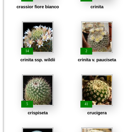
crassior fiore bianco
crinita
14
2
crinita ssp. wildii
crinita v. pauciseta
5
41
crispiseta
crucigera