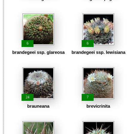
6
6
brandegeei ssp. glareosa
brandegeei ssp. lewisiana
24
7
brauneana
brevicrinita