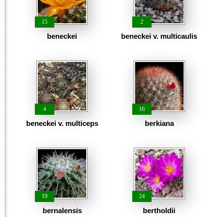
15
2
beneckei
beneckei v. multicaulis
4
16
beneckei v. multiceps
berkiana
19
24
bernalensis
bertholdii