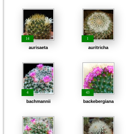
14
1
aurisaeta
auritricha
4
43
bachmannii
backebergiana