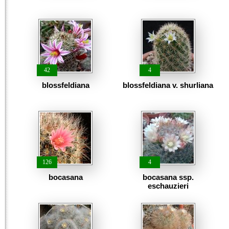
42
4
blossfeldiana
blossfeldiana v. shurliana
126
4
bocasana
bocasana ssp.
eschauzieri