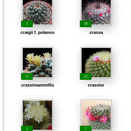
3
10
craigii f. polanco
crassa
11
22
crassimammillis
crassior
2
7