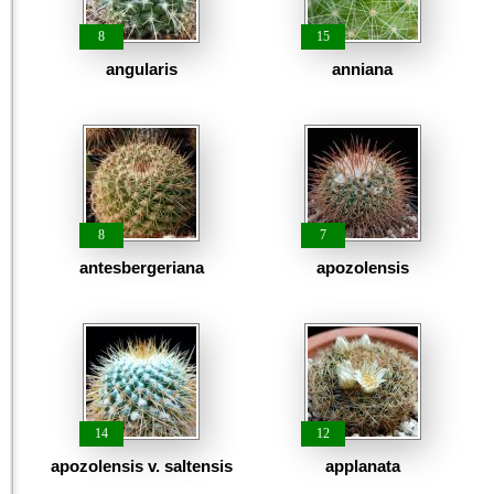
8
15
angularis
anniana
8
7
antesbergeriana
apozolensis
14
12
apozolensis v. saltensis
applanata