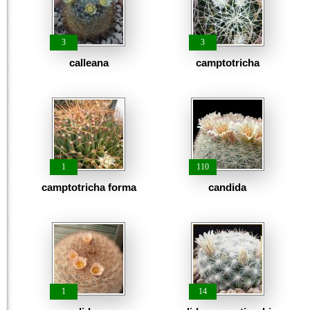
3
3
calleana
camptotricha
1
110
camptotricha forma
candida
1
14