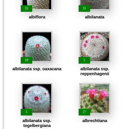
33
31
albiflora
albilanata
19
5
albilanata ssp. oaxacana
albilanata ssp.
reppenhagenii
5
27
albilanata ssp.
albrechtiana
tegelbergiana