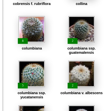
cobrensis f. rubriflora
collina
8
2
columbiana
columbiana ssp.
guatemalensis
5
2
columbiana ssp.
columbiana v. albescens
yucatanensis