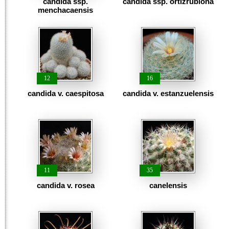
candida ssp.
candida ssp. ortizrubiona
menchacaensis
12
16
candida v. caespitosa
candida v. estanzuelensis
11
35
candida v. rosea
canelensis