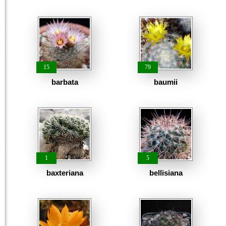
15
79
barbata
baumii
1
5
baxteriana
bellisiana