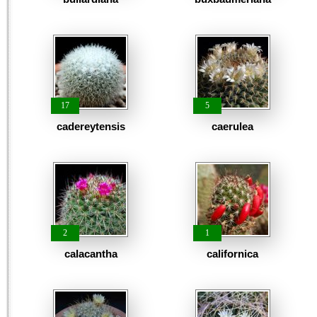
17
5
cadereytensis
caerulea
2
1
calacantha
californica