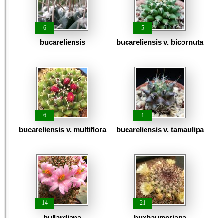
6
5
bucareliensis
bucareliensis v. bicornuta
6
1
bucareliensis v. multiflora
bucareliensis v. tamaulipa
14
21
bullardiana
buxbaumeriana