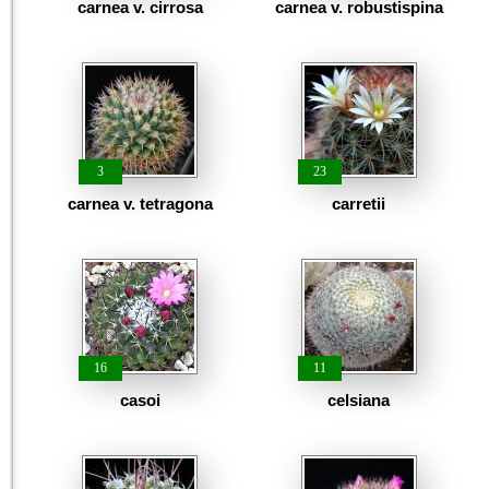
carnea v. cirrosa
carnea v. robustispina
3
23
carnea v. tetragona
carretii
16
11
casoi
celsiana