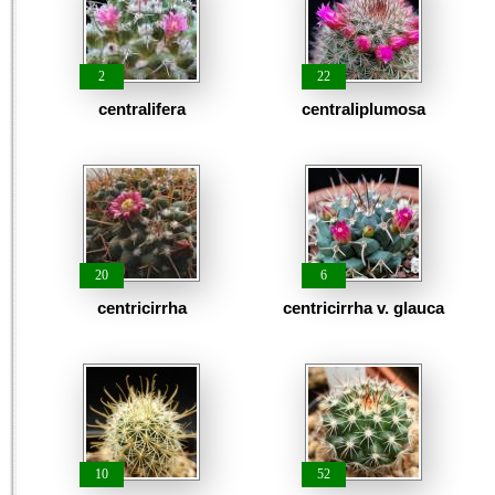
2
22
centralifera
centraliplumosa
20
6
centricirrha
centricirrha v. glauca
10
52