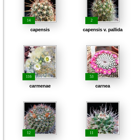
14
2
capensis
capensis v. pallida
116
53
carmenae
carnea
12
11