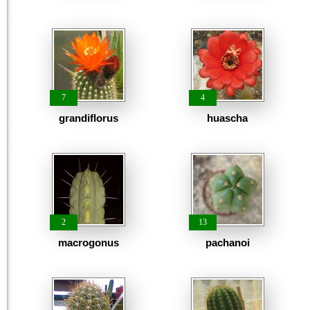
7
4
grandiflorus
huascha
2
13
macrogonus
pachanoi