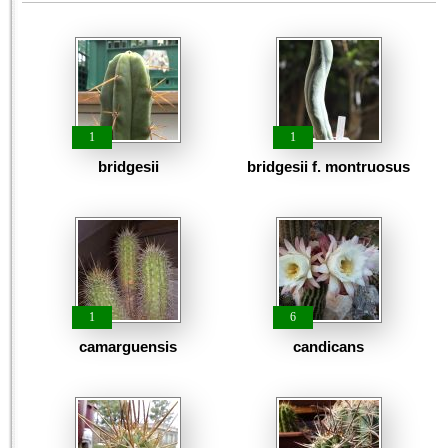
1
1
bridgesii
bridgesii f. montruosus
1
6
camarguensis
candicans