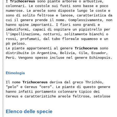
I
Trichocereus
sono piante arboree o arbustive,
colonnari. Le costole sui fusti sono basse e poco
numerose. Le areole sono disposte lungo le coste e
sono di solito feltrose e lanose, caratteristica da
cui il genere prende il nome. Complessivamente, non
hanno spine importanti. I fiori sono grandi e
imbutiformi, capaci di ospitare un pipistrello per
l'impollinazione, notturni, solitamente bianchi o
rossi, profumati, dal tubo floreale squamoso e un
pò peloso.
Le piante appartenenti al genere
Trichocerus
sono
distribuite in Argentina, Bolivia, Cile, Ecuador,
Perù. Vengono spesso incluse nel genere Echinopsis.
Etimologia
Il nome
Trichocereus
deriva dal greco Thrichòs,
"pelo" e Cereus "cero". Le piante di questo genere
hanno infatti portamento colonnare tipico dei
Cereus e caratteristiche areole feltrose, setolose
Elenco delle specie