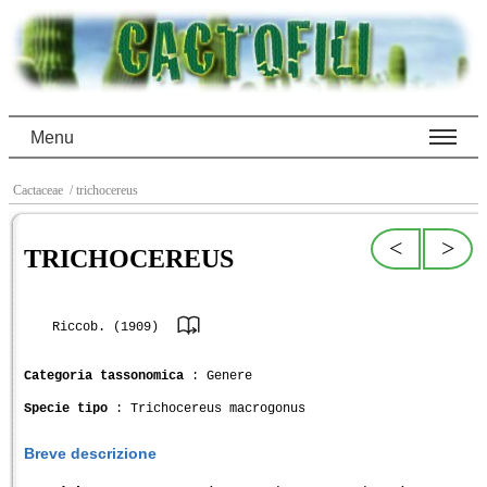
Menu
Cactaceae
/ trichocereus
<
>
TRICHOCEREUS
Riccob. (1909)
Categoria tassonomica
: Genere
Specie tipo
: Trichocereus macrogonus
Breve descrizione