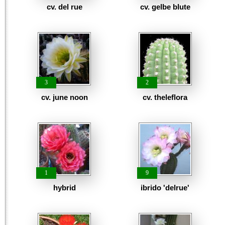
cv. del rue
cv. gelbe blute
3
2
cv. june noon
cv. theleflora
1
9
hybrid
ibrido 'delrue'