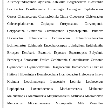
Austrocylindropuntia
Aylostera
Aztekium
Bergerocactus
Blossfeldia
Borzicactus
Brasiliopuntia
Browningia
Carnegiea
Cephalocereus
Cereus
Chamaecereus
Chamaelobivia
Cintia
Cipocereus
Cleistocactus
Coleocephalocereus
Copiapoa
Corryocactus
Corynopuntia
Coryphantha
Cumarinia
Cumulopuntia
Cylindropuntia
Denmoza
Discocactus
Echinocactus
Echinocereus
Echinofossulocactus
Echinomastus
Echinopsis
Encephalocarpus
Epiphyllum
Epithelantha
Eriosyce
Escobaria
Escontria
Espostoa
Espostoopsis
Eulychnia
Ferobergia
Ferocactus
Frailea
Geohintonia
Glandulicactus
Grusonia
Gymnocactus
Gymnocalycium
Haageocereus
Hamatocactus
Harrisia
Hatiora
Hildewintera
Homalocephala
Horridocactus
Hylocereus
Islaya
Krainzia
Leuchtenbergia
Leucostele
Lobivia
Lophocereus
Lophophora
Loxanthocereus
Machaerocereus
Maihuenia
Maihueniopsis
Mammillaria
Marginatocereus
Matucana
Mediolobivia
Melocactus
Micranthocereus
Micropuntia
Mila
Monvillea