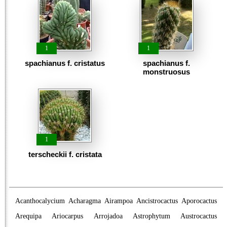
1
1
spachianus f. cristatus
spachianus f.
monstruosus
1
terscheckii f. cristata
Acanthocalycium
Acharagma
Airampoa
Ancistrocactus
Aporocactus
Arequipa
Ariocarpus
Arrojadoa
Astrophytum
Austrocactus