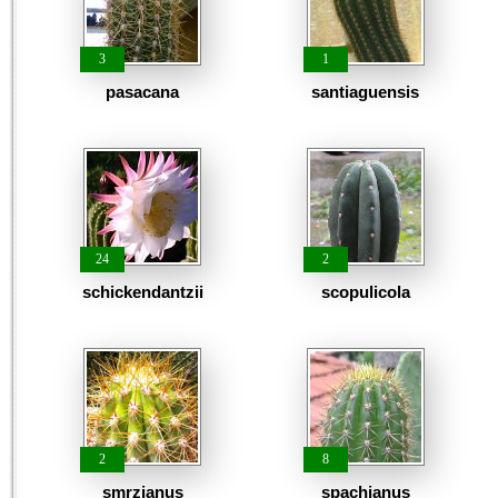
3
1
pasacana
santiaguensis
24
2
schickendantzii
scopulicola
2
8
smrzianus
spachianus