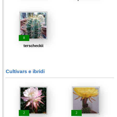
8
terscheckii
Cultivars e ibridi
2
2