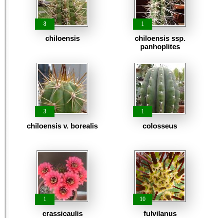
8
1
chiloensis
chiloensis ssp.
panhoplites
3
1
chiloensis v. borealis
colosseus
1
10
crassicaulis
fulvilanus