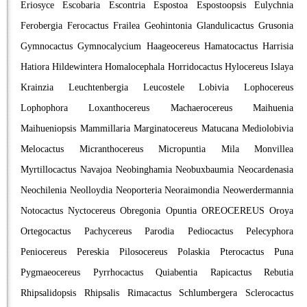
Eriosyce
Escobaria
Escontria
Espostoa
Espostoopsis
Eulychnia
Ferobergia
Ferocactus
Frailea
Geohintonia
Glandulicactus
Grusonia
Gymnocactus
Gymnocalycium
Haageocereus
Hamatocactus
Harrisia
Hatiora
Hildewintera
Homalocephala
Horridocactus
Hylocereus
Islaya
Krainzia
Leuchtenbergia
Leucostele
Lobivia
Lophocereus
Lophophora
Loxanthocereus
Machaerocereus
Maihuenia
Maihueniopsis
Mammillaria
Marginatocereus
Matucana
Mediolobivia
Melocactus
Micranthocereus
Micropuntia
Mila
Monvillea
Myrtillocactus
Navajoa
Neobinghamia
Neobuxbaumia
Neocardenasia
Neochilenia
Neolloydia
Neoporteria
Neoraimondia
Neowerdermannia
Notocactus
Nyctocereus
Obregonia
Opuntia
OREOCEREUS
Oroya
Ortegocactus
Pachycereus
Parodia
Pediocactus
Pelecyphora
Peniocereus
Pereskia
Pilosocereus
Polaskia
Pterocactus
Puna
Pygmaeocereus
Pyrrhocactus
Quiabentia
Rapicactus
Rebutia
Rhipsalidopsis
Rhipsalis
Rimacactus
Schlumbergera
Sclerocactus