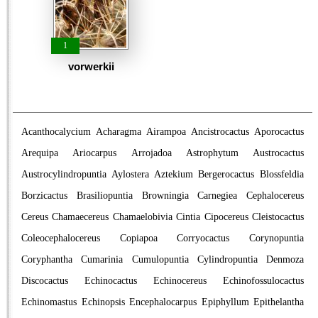
1
vorwerkii
Acanthocalycium
Acharagma
Airampoa
Ancistrocactus
Aporocactus
Arequipa
Ariocarpus
Arrojadoa
Astrophytum
Austrocactus
Austrocylindropuntia
Aylostera
Aztekium
Bergerocactus
Blossfeldia
Borzicactus
Brasiliopuntia
Browningia
Carnegiea
Cephalocereus
Cereus
Chamaecereus
Chamaelobivia
Cintia
Cipocereus
Cleistocactus
Coleocephalocereus
Copiapoa
Corryocactus
Corynopuntia
Coryphantha
Cumarinia
Cumulopuntia
Cylindropuntia
Denmoza
Discocactus
Echinocactus
Echinocereus
Echinofossulocactus
Echinomastus
Echinopsis
Encephalocarpus
Epiphyllum
Epithelantha