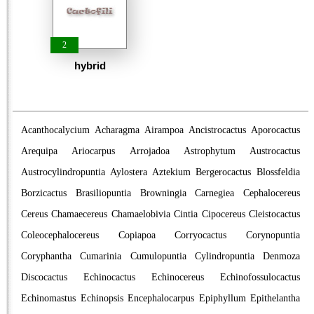
2
hybrid
Acanthocalycium
Acharagma
Airampoa
Ancistrocactus
Aporocactus
Arequipa
Ariocarpus
Arrojadoa
Astrophytum
Austrocactus
Austrocylindropuntia
Aylostera
Aztekium
Bergerocactus
Blossfeldia
Borzicactus
Brasiliopuntia
Browningia
Carnegiea
Cephalocereus
Cereus
Chamaecereus
Chamaelobivia
Cintia
Cipocereus
Cleistocactus
Coleocephalocereus
Copiapoa
Corryocactus
Corynopuntia
Coryphantha
Cumarinia
Cumulopuntia
Cylindropuntia
Denmoza
Discocactus
Echinocactus
Echinocereus
Echinofossulocactus
Echinomastus
Echinopsis
Encephalocarpus
Epiphyllum
Epithelantha