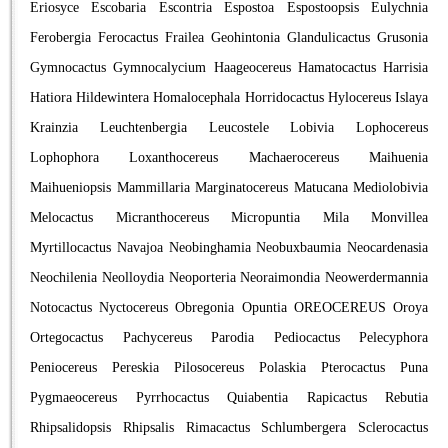
Eriosyce
Escobaria
Escontria
Espostoa
Espostoopsis
Eulychnia
Ferobergia
Ferocactus
Frailea
Geohintonia
Glandulicactus
Grusonia
Gymnocactus
Gymnocalycium
Haageocereus
Hamatocactus
Harrisia
Hatiora
Hildewintera
Homalocephala
Horridocactus
Hylocereus
Islaya
Krainzia
Leuchtenbergia
Leucostele
Lobivia
Lophocereus
Lophophora
Loxanthocereus
Machaerocereus
Maihuenia
Maihueniopsis
Mammillaria
Marginatocereus
Matucana
Mediolobivia
Melocactus
Micranthocereus
Micropuntia
Mila
Monvillea
Myrtillocactus
Navajoa
Neobinghamia
Neobuxbaumia
Neocardenasia
Neochilenia
Neolloydia
Neoporteria
Neoraimondia
Neowerdermannia
Notocactus
Nyctocereus
Obregonia
Opuntia
OREOCEREUS
Oroya
Ortegocactus
Pachycereus
Parodia
Pediocactus
Pelecyphora
Peniocereus
Pereskia
Pilosocereus
Polaskia
Pterocactus
Puna
Pygmaeocereus
Pyrrhocactus
Quiabentia
Rapicactus
Rebutia
Rhipsalidopsis
Rhipsalis
Rimacactus
Schlumbergera
Sclerocactus