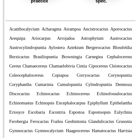
praecox
spec.
Acanthocalycium
Acharagma
Airampoa
Ancistrocactus
Aporocactus
Arequipa
Ariocarpus
Arrojadoa
Astrophytum
Austrocactus
Austrocylindropuntia
Aylostera
Aztekium
Bergerocactus
Blossfeldia
Borzicactus
Brasiliopuntia
Browningia
Carnegiea
Cephalocereus
Cereus
Chamaecereus
Chamaelobivia
Cintia
Cipocereus
Cleistocactus
Coleocephalocereus
Copiapoa
Corryocactus
Corynopuntia
Coryphantha
Cumarinia
Cumulopuntia
Cylindropuntia
Denmoza
Discocactus
Echinocactus
Echinocereus
Echinofossulocactus
Echinomastus
Echinopsis
Encephalocarpus
Epiphyllum
Epithelantha
Eriosyce
Escobaria
Escontria
Espostoa
Espostoopsis
Eulychnia
Ferobergia
Ferocactus
Frailea
Geohintonia
Glandulicactus
Grusonia
Gymnocactus
Gymnocalycium
Haageocereus
Hamatocactus
Harrisia