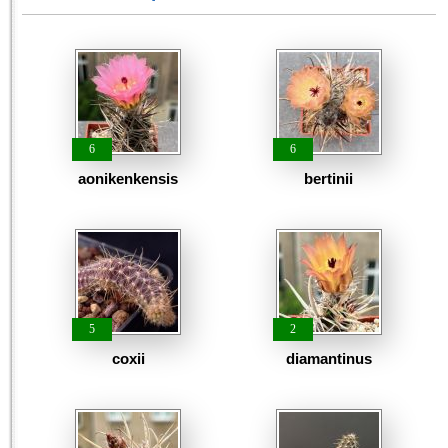
6
6
aonikenkensis
bertinii
5
2
coxii
diamantinus