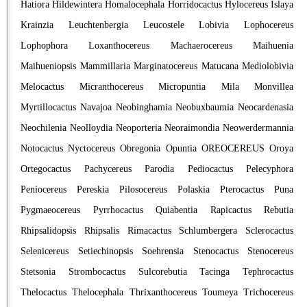
Hatiora
Hildewintera
Homalocephala
Horridocactus
Hylocereus
Islaya
Krainzia
Leuchtenbergia
Leucostele
Lobivia
Lophocereus
Lophophora
Loxanthocereus
Machaerocereus
Maihuenia
Maihueniopsis
Mammillaria
Marginatocereus
Matucana
Mediolobivia
Melocactus
Micranthocereus
Micropuntia
Mila
Monvillea
Myrtillocactus
Navajoa
Neobinghamia
Neobuxbaumia
Neocardenasia
Neochilenia
Neolloydia
Neoporteria
Neoraimondia
Neowerdermannia
Notocactus
Nyctocereus
Obregonia
Opuntia
OREOCEREUS
Oroya
Ortegocactus
Pachycereus
Parodia
Pediocactus
Pelecyphora
Peniocereus
Pereskia
Pilosocereus
Polaskia
Pterocactus
Puna
Pygmaeocereus
Pyrrhocactus
Quiabentia
Rapicactus
Rebutia
Rhipsalidopsis
Rhipsalis
Rimacactus
Schlumbergera
Sclerocactus
Selenicereus
Setiechinopsis
Soehrensia
Stenocactus
Stenocereus
Stetsonia
Strombocactus
Sulcorebutia
Tacinga
Tephrocactus
Thelocactus
Thelocephala
Thrixanthocereus
Toumeya
Trichocereus