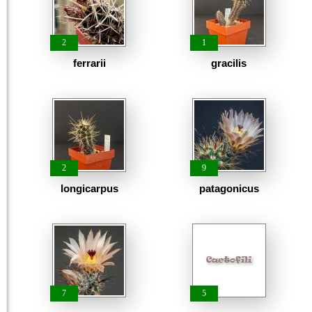
2
1
ferrarii
gracilis
2
9
longicarpus
patagonicus
7
5