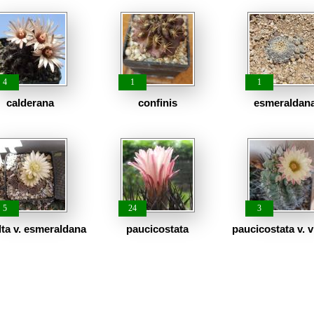
4
1
1
calderana
confinis
esmeraldan
5
24
3
ta v. esmeraldana
paucicostata
paucicostata v. v