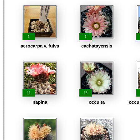
1
1
aerocarpa v. fulva
cachatayensis
11
13
napina
occulta
occul