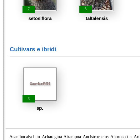
7
5
setosiflora
taltalensis
Cultivars e ibridi
3
sp.
Acanthocalycium
Acharagma
Airampoa
Ancistrocactus
Aporocactus
Are