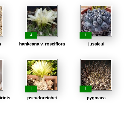
4
1
a
hankeana v. roseiflora
jussieui
1
1
iridis
pseudoreichei
pygmaea