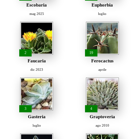
Escobaria
Euphorbia
mag 2025
luglio
2
19
Faucaria
Ferocactus
dic 2023
aprile
3
4
Gasteria
Graptoveria
luglio
ago 2010