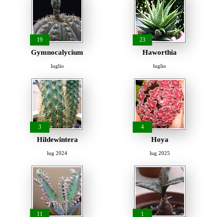
19
23
Gymnocalycium
Haworthia
luglio
luglio
3
4
Hildewintera
Hoya
lug 2024
lug 2025
11
1