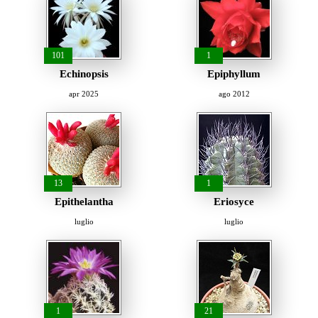
101
1
Echinopsis
Epiphyllum
apr 2025
ago 2012
13
1
Epithelantha
Eriosyce
luglio
luglio
1
21