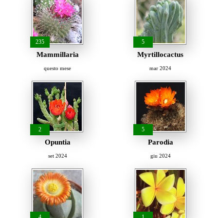
235
5
Mammillaria
Myrtillocactus
questo mese
mar 2024
2
5
Opuntia
Parodia
set 2024
giu 2024
4
1