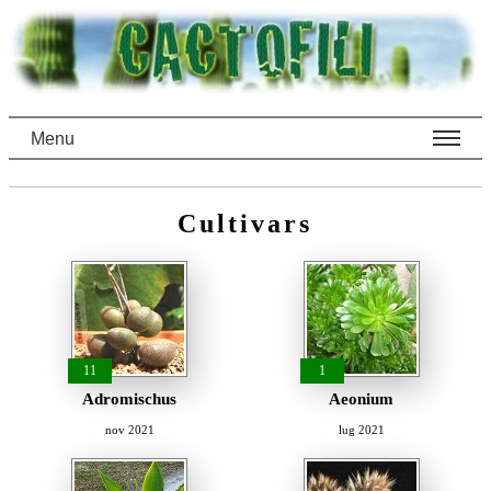
Menu
Cultivars
11
1
Adromischus
Aeonium
nov 2021
lug 2021