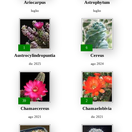
Ariocarpus
Astrophytum
luglio
luglio
1
6
Austrocylindropuntia
Cereus
dic 2025
ago 2024
39
2
Chamaecereus
Chamaelobivia
ago 2021
dic 2021