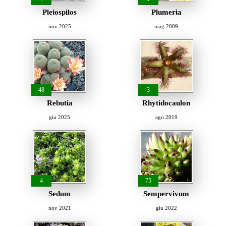
Pleiospilos
Plumeria
nov 2025
mag 2009
48
3
Rebutia
Rhytidocaulon
giu 2025
ago 2019
4
75
Sedum
Sempervivum
nov 2021
giu 2022