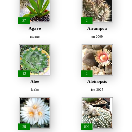
37
2
Agave
Airampoa
giugno
ott 2009
12
2
Aloe
Aloinopsis
luglio
feb 2025
20
696