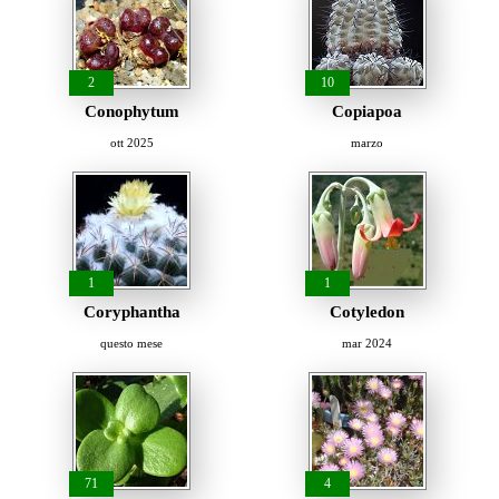
2
10
Conophytum
Copiapoa
ott 2025
marzo
1
1
Coryphantha
Cotyledon
questo mese
mar 2024
71
4