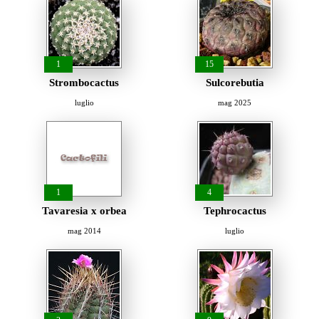
1
15
Strombocactus
Sulcorebutia
luglio
mag 2025
1
4
Tavaresia x orbea
Tephrocactus
mag 2014
luglio