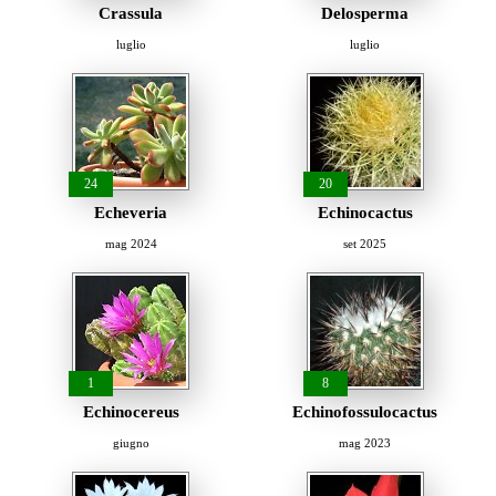
Crassula
Delosperma
luglio
luglio
24
20
Echeveria
Echinocactus
mag 2024
set 2025
1
8
Echinocereus
Echinofossulocactus
giugno
mag 2023