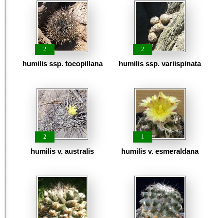
2
2
humilis ssp. tocopillana
humilis ssp. variispinata
2
1
humilis v. australis
humilis v. esmeraldana