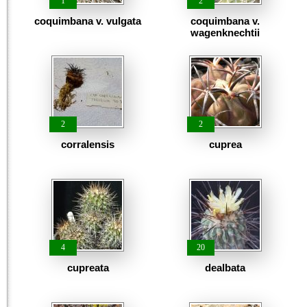
1
2
coquimbana v. vulgata
coquimbana v.
wagenknechtii
2
2
corralensis
cuprea
4
20
cupreata
dealbata