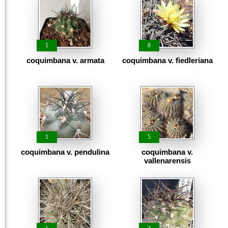
1
8
coquimbana v. armata
coquimbana v. fiedleriana
1
5
coquimbana v. pendulina
coquimbana v.
vallenarensis