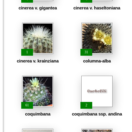
cinerea v. gigantea
cinerea v. haseltoniana
1
31
cinerea v. krainziana
columna-alba
61
2
coquimbana
coquimbana ssp. andina