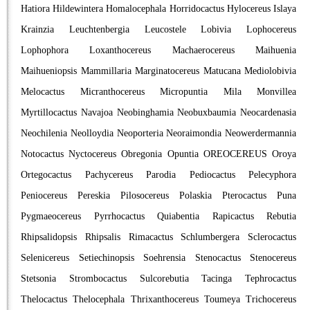
Hatiora
Hildewintera
Homalocephala
Horridocactus
Hylocereus
Islaya
Krainzia
Leuchtenbergia
Leucostele
Lobivia
Lophocereus
Lophophora
Loxanthocereus
Machaerocereus
Maihuenia
Maihueniopsis
Mammillaria
Marginatocereus
Matucana
Mediolobivia
Melocactus
Micranthocereus
Micropuntia
Mila
Monvillea
Myrtillocactus
Navajoa
Neobinghamia
Neobuxbaumia
Neocardenasia
Neochilenia
Neolloydia
Neoporteria
Neoraimondia
Neowerdermannia
Notocactus
Nyctocereus
Obregonia
Opuntia
OREOCEREUS
Oroya
Ortegocactus
Pachycereus
Parodia
Pediocactus
Pelecyphora
Peniocereus
Pereskia
Pilosocereus
Polaskia
Pterocactus
Puna
Pygmaeocereus
Pyrrhocactus
Quiabentia
Rapicactus
Rebutia
Rhipsalidopsis
Rhipsalis
Rimacactus
Schlumbergera
Sclerocactus
Selenicereus
Setiechinopsis
Soehrensia
Stenocactus
Stenocereus
Stetsonia
Strombocactus
Sulcorebutia
Tacinga
Tephrocactus
Thelocactus
Thelocephala
Thrixanthocereus
Toumeya
Trichocereus