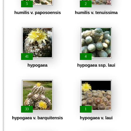
5
2
humilis v. paposoensis
humilis v. tenuissima
41
4
hypogaea
hypogaea ssp. laui
33
1
hypogaea v. barquitensis
hypogaea v. laui