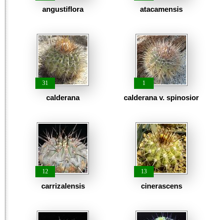
angustiflora
atacamensis
31
1
calderana
calderana v. spinosior
12
13
carrizalensis
cinerascens