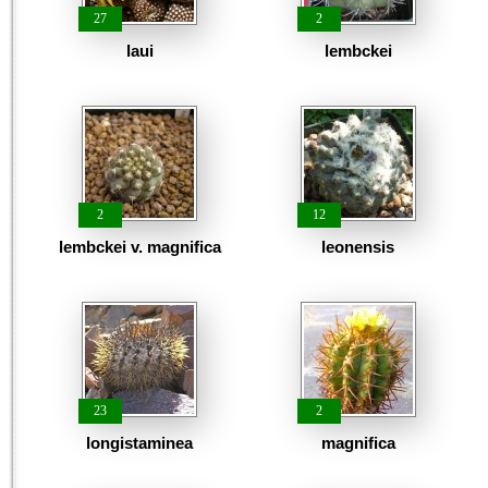
27
2
laui
lembckei
2
12
lembckei v. magnifica
leonensis
23
2
longistaminea
magnifica