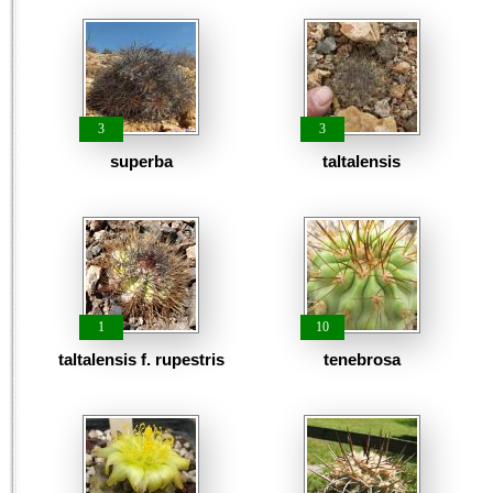
3
3
superba
taltalensis
1
10
taltalensis f. rupestris
tenebrosa