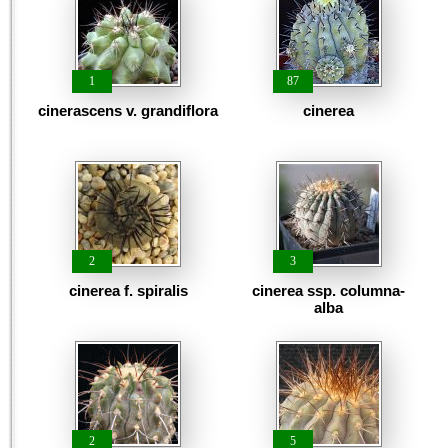
1
87
cinerascens v. grandiflora
cinerea
2
3
cinerea f. spiralis
cinerea ssp. columna-
alba
2
5