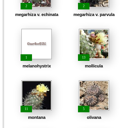
2
2
megarhiza v. echinata
megarhiza v. parvula
1
13
melanohystrix
mollicula
11
5
montana
olivana