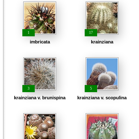
1
17
imbricata
krainziana
3
5
krainziana v. brunispina
krainziana v. scopulina