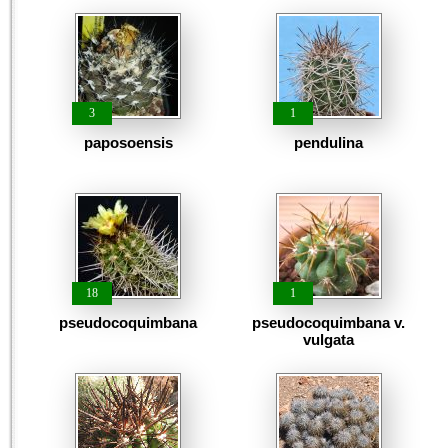
3
1
paposoensis
pendulina
18
1
pseudocoquimbana
pseudocoquimbana v.
vulgata