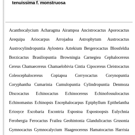
tenuissima f. monstruosa
Acanthocalycium
Acharagma
Airampoa
Ancistrocactus
Aporocactus
Arequipa
Ariocarpus
Arrojadoa
Astrophytum
Austrocactus
Austrocylindropuntia
Aylostera
Aztekium
Bergerocactus
Blossfeldia
Borzicactus
Brasiliopuntia
Browningia
Carnegiea
Cephalocereus
Cereus
Chamaecereus
Chamaelobivia
Cintia
Cipocereus
Cleistocactus
Coleocephalocereus
Copiapoa
Corryocactus
Corynopuntia
Coryphantha
Cumarinia
Cumulopuntia
Cylindropuntia
Denmoza
Discocactus
Echinocactus
Echinocereus
Echinofossulocactus
Echinomastus
Echinopsis
Encephalocarpus
Epiphyllum
Epithelantha
Eriosyce
Escobaria
Escontria
Espostoa
Espostoopsis
Eulychnia
Ferobergia
Ferocactus
Frailea
Geohintonia
Glandulicactus
Grusonia
Gymnocactus
Gymnocalycium
Haageocereus
Hamatocactus
Harrisia