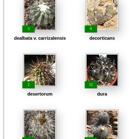
3
9
dealbata v. carrizalensis
decorticans
2
12
desertorum
dura