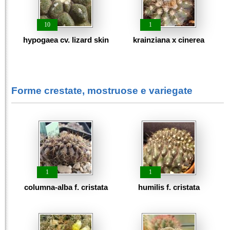
10
1
hypogaea cv. lizard skin
krainziana x cinerea
Forme crestate, mostruose e variegate
1
1
columna-alba f. cristata
humilis f. cristata