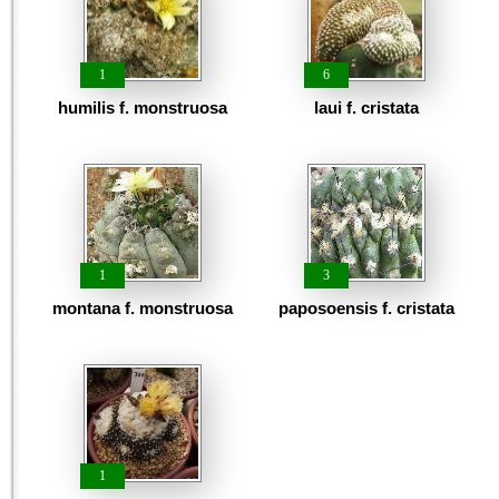
1
6
humilis f. monstruosa
laui f. cristata
1
3
montana f. monstruosa
paposoensis f. cristata
1