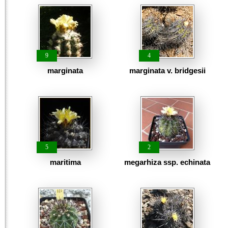
9
4
marginata
marginata v. bridgesii
5
2
maritima
megarhiza ssp. echinata