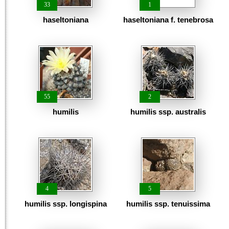
33
1
haseltoniana
haseltoniana f. tenebrosa
55
2
humilis
humilis ssp. australis
4
5
humilis ssp. longispina
humilis ssp. tenuissima