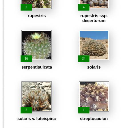
2
4
rupestris
rupestris ssp.
desertorum
16
34
serpentisulcata
solaris
3
1
solaris v. luteispina
streptocaulon