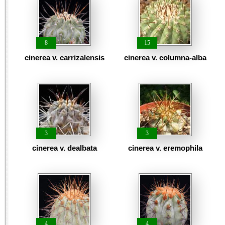
8
15
cinerea v. carrizalensis
cinerea v. columna-alba
3
3
cinerea v. dealbata
cinerea v. eremophila
4
4