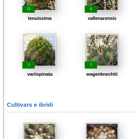
15
8
tenuissima
vallenarensis
3
5
variispinata
wagenknechtii
Cultivars e ibridi