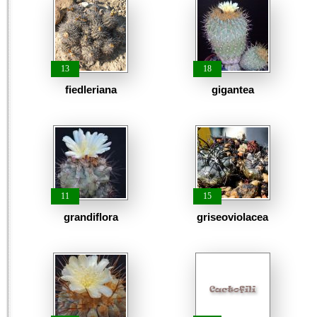
13
18
fiedleriana
gigantea
11
15
grandiflora
griseoviolacea