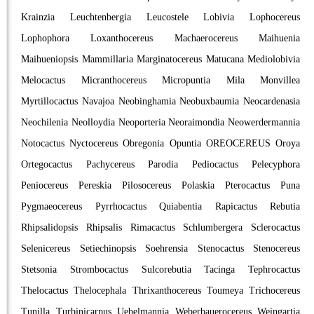
Krainzia
Leuchtenbergia
Leucostele
Lobivia
Lophocereus
Lophophora
Loxanthocereus
Machaerocereus
Maihuenia
Maihueniopsis
Mammillaria
Marginatocereus
Matucana
Mediolobivia
Melocactus
Micranthocereus
Micropuntia
Mila
Monvillea
Myrtillocactus
Navajoa
Neobinghamia
Neobuxbaumia
Neocardenasia
Neochilenia
Neolloydia
Neoporteria
Neoraimondia
Neowerdermannia
Notocactus
Nyctocereus
Obregonia
Opuntia
OREOCEREUS
Oroya
Ortegocactus
Pachycereus
Parodia
Pediocactus
Pelecyphora
Peniocereus
Pereskia
Pilosocereus
Polaskia
Pterocactus
Puna
Pygmaeocereus
Pyrrhocactus
Quiabentia
Rapicactus
Rebutia
Rhipsalidopsis
Rhipsalis
Rimacactus
Schlumbergera
Sclerocactus
Selenicereus
Setiechinopsis
Soehrensia
Stenocactus
Stenocereus
Stetsonia
Strombocactus
Sulcorebutia
Tacinga
Tephrocactus
Thelocactus
Thelocephala
Thrixanthocereus
Toumeya
Trichocereus
Tunilla
Turbinicarpus
Uebelmannia
Weberbauerocereus
Weingartia