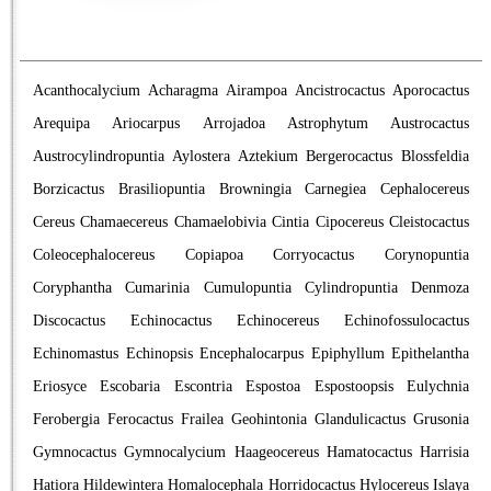
Acanthocalycium
Acharagma
Airampoa
Ancistrocactus
Aporocactus
Arequipa
Ariocarpus
Arrojadoa
Astrophytum
Austrocactus
Austrocylindropuntia
Aylostera
Aztekium
Bergerocactus
Blossfeldia
Borzicactus
Brasiliopuntia
Browningia
Carnegiea
Cephalocereus
Cereus
Chamaecereus
Chamaelobivia
Cintia
Cipocereus
Cleistocactus
Coleocephalocereus
Copiapoa
Corryocactus
Corynopuntia
Coryphantha
Cumarinia
Cumulopuntia
Cylindropuntia
Denmoza
Discocactus
Echinocactus
Echinocereus
Echinofossulocactus
Echinomastus
Echinopsis
Encephalocarpus
Epiphyllum
Epithelantha
Eriosyce
Escobaria
Escontria
Espostoa
Espostoopsis
Eulychnia
Ferobergia
Ferocactus
Frailea
Geohintonia
Glandulicactus
Grusonia
Gymnocactus
Gymnocalycium
Haageocereus
Hamatocactus
Harrisia
Hatiora
Hildewintera
Homalocephala
Horridocactus
Hylocereus
Islaya