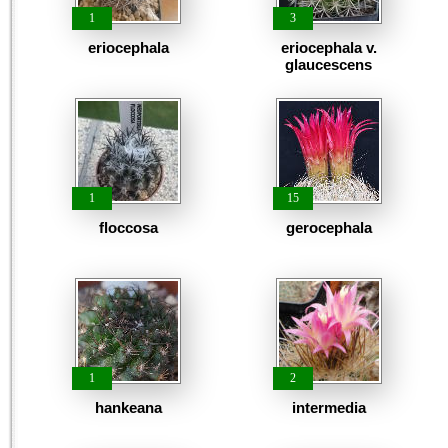
1
3
eriocephala
eriocephala v.
glaucescens
1
15
floccosa
gerocephala
1
2
hankeana
intermedia