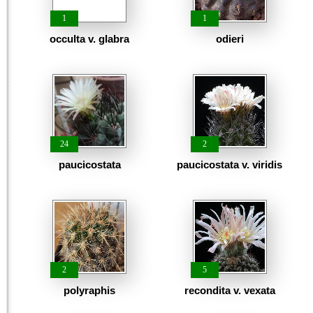
1
1
occulta v. glabra
odieri
24
2
paucicostata
paucicostata v. viridis
2
5
polyraphis
recondita v. vexata