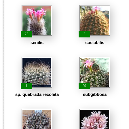
22
2
senilis
sociabilis
1
29
sp. quebrada recoleta
subgibbosa