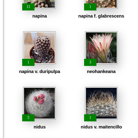
11
1
napina
napina f. glabrescens
1
3
napina v. duripulpa
neohankeana
5
1
nidus
nidus v. maitencillo