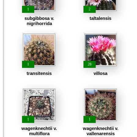
1
2
subgibbosa v.
taltalensis
nigrihorrida
1
28
transitensis
villosa
1
1
wagenknechtii v.
wagenknechtii v.
multiflora
vallenarensis