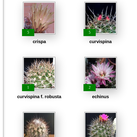
5
5
crispa
curvispina
1
2
curvispina f. robusta
echinus