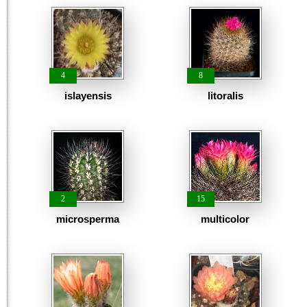
4
8
islayensis
litoralis
2
15
microsperma
multicolor