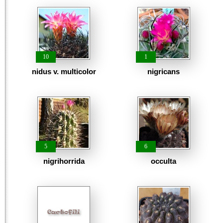
10
1
nidus v. multicolor
nigricans
5
6
nigrihorrida
occulta