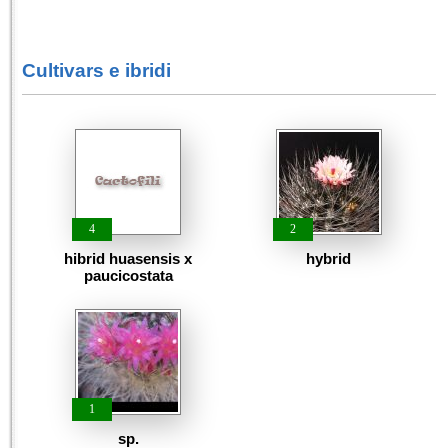
Cultivars e ibridi
4
2
hibrid huasensis x
hybrid
paucicostata
1
sp.