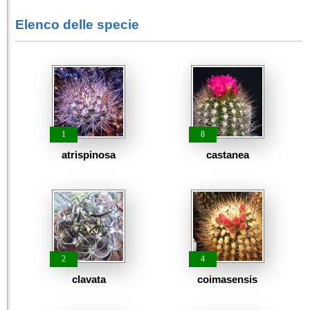
Elenco delle specie
1
8
atrispinosa
castanea
2
4
clavata
coimasensis