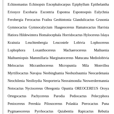
Echinomastus
Echinopsis
Encephalocarpus
Epiphyllum
Epithelantha
Eriosyce
Escobaria
Escontria
Espostoa
Espostoopsis
Eulychnia
Ferobergia
Ferocactus
Frailea
Geohintonia
Glandulicactus
Grusonia
Gymnocactus
Gymnocalycium
Haageocereus
Hamatocactus
Harrisia
Hatiora
Hildewintera
Homalocephala
Horridocactus
Hylocereus
Islaya
Krainzia
Leuchtenbergia
Leucostele
Lobivia
Lophocereus
Lophophora
Loxanthocereus
Machaerocereus
Maihuenia
Maihueniopsis
Mammillaria
Marginatocereus
Matucana
Mediolobivia
Melocactus
Micranthocereus
Micropuntia
Mila
Monvillea
Myrtillocactus
Navajoa
Neobinghamia
Neobuxbaumia
Neocardenasia
Neochilenia
Neolloydia
Neoporteria
Neoraimondia
Neowerdermannia
Notocactus
Nyctocereus
Obregonia
Opuntia
OREOCEREUS
Oroya
Ortegocactus
Pachycereus
Parodia
Pediocactus
Pelecyphora
Peniocereus
Pereskia
Pilosocereus
Polaskia
Pterocactus
Puna
Pygmaeocereus
Pyrrhocactus
Quiabentia
Rapicactus
Rebutia