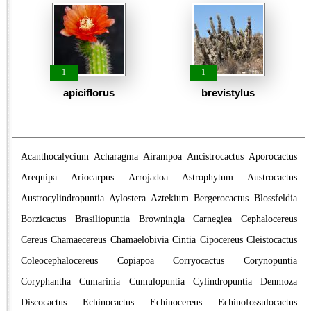
1
1
apiciflorus
brevistylus
Acanthocalycium
Acharagma
Airampoa
Ancistrocactus
Aporocactus
Arequipa
Ariocarpus
Arrojadoa
Astrophytum
Austrocactus
Austrocylindropuntia
Aylostera
Aztekium
Bergerocactus
Blossfeldia
Borzicactus
Brasiliopuntia
Browningia
Carnegiea
Cephalocereus
Cereus
Chamaecereus
Chamaelobivia
Cintia
Cipocereus
Cleistocactus
Coleocephalocereus
Copiapoa
Corryocactus
Corynopuntia
Coryphantha
Cumarinia
Cumulopuntia
Cylindropuntia
Denmoza
Discocactus
Echinocactus
Echinocereus
Echinofossulocactus