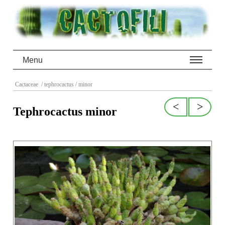
Menu
Cactaceae
/ tephrocactus
/ minor
<
>
Tephrocactus minor