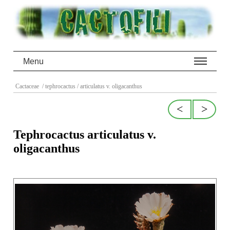
Menu
Cactaceae
/ tephrocactus
/ articulatus v. oligacanthus
<
>
Tephrocactus articulatus v.
oligacanthus