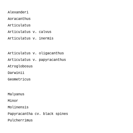
Alexanderi
Aoracanthus
Articulatus
Articulatus v. calvus
Articulatus v. inermis
Articulatus v. oligacanthus
Articulatus v. papyracanthus
Atroglobosus
Darwinii
Geometricus
Malyanus
Minor
Molinensis
Papyracantha cv. black spines
Pulcherrimus