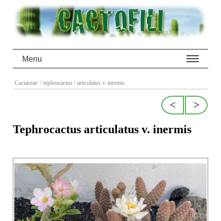
Menu
Cactaceae
/ tephrocactus
/ articulatus v. inermis
<
>
Tephrocactus articulatus v. inermis