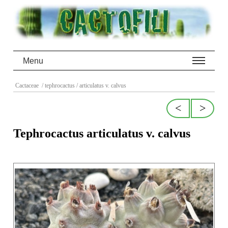
Menu
Cactaceae
/ tephrocactus
/ articulatus v. calvus
<
>
Tephrocactus articulatus v. calvus