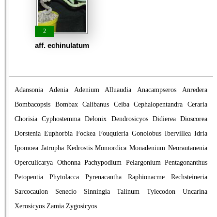
2
aff. echinulatum
Adansonia
Adenia
Adenium
Alluaudia
Anacampseros
Anredera
Bombacopsis
Bombax
Calibanus
Ceiba
Cephalopentandra
Ceraria
Chorisia
Cyphostemma
Delonix
Dendrosicyos
Didierea
Dioscorea
Dorstenia
Euphorbia
Fockea
Fouquieria
Gonolobus
Ibervillea
Idria
Ipomoea
Jatropha
Kedrostis
Momordica
Monadenium
Neorautanenia
Operculicarya
Othonna
Pachypodium
Pelargonium
Pentagonanthus
Petopentia
Phytolacca
Pyrenacantha
Raphionacme
Rechsteineria
Sarcocaulon
Senecio
Sinningia
Talinum
Tylecodon
Uncarina
Xerosicyos
Zamia
Zygosicyos