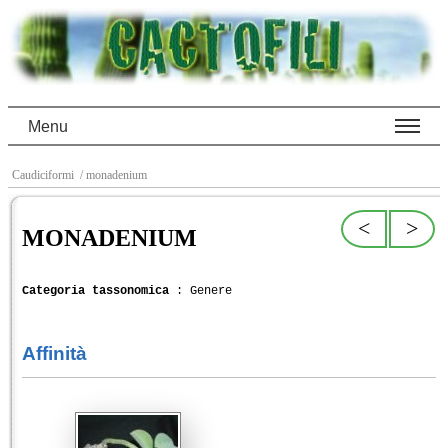
Menu
Caudiciformi
/ monadenium
<
>
MONADENIUM
Categoria tassonomica
: Genere
Affinità