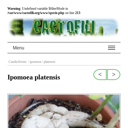
Warning
: Undefined variable $filterMode in
/var/www/cactofili.org/www/specie.php
on line
213
Menu
Caudiciformi
/ ipomoea
/ platensis
<
>
Ipomoea platensis